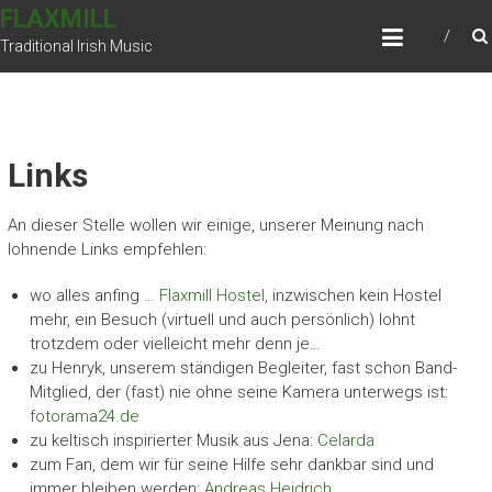
Skip
FLAXMILL
to
Traditional Irish Music
content
Links
An dieser Stelle wollen wir einige, unserer Meinung nach
lohnende Links empfehlen:
wo alles anfing …
Flaxmill Hostel,
inzwischen kein Hostel
mehr, ein Besuch (virtuell und auch persönlich) lohnt
trotzdem oder vielleicht mehr denn je…
zu Henryk, unserem ständigen Begleiter, fast schon Band-
Mitglied, der (fast) nie ohne seine Kamera unterwegs ist:
fotorama24.de
zu keltisch inspirierter Musik aus Jena:
Celarda
zum Fan, dem wir für seine Hilfe sehr dankbar sind und
immer bleiben werden:
Andreas Heidrich