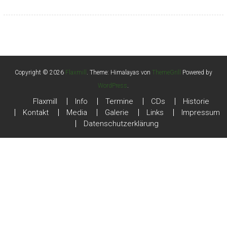
Copyright © 2026
Flaxmill
. Theme: Himalayas von
ThemeGrill
Powered by
WordPress
.
Flaxmill
Info
Termine
CDs
Historie
Kontakt
Media
Galerie
Links
Impressum
Datenschutzerklärung