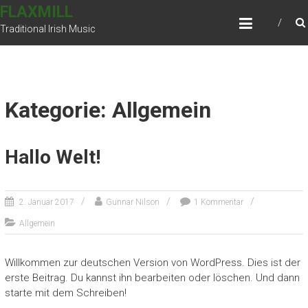
Skip
FLAXMILL
to
Traditional Irish Music
content
Kategorie: Allgemein
Hallo Welt!
2. Januar 2017
Gunnar Nilson
1 Kommentar
Allgemein
Willkommen zur deutschen Version von WordPress. Dies ist der
erste Beitrag. Du kannst ihn bearbeiten oder löschen. Und dann
starte mit dem Schreiben!